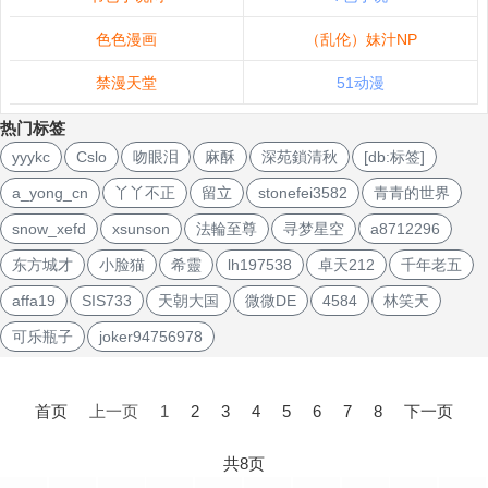
色色漫画
（乱伦）妹汁NP
禁漫天堂
51动漫
热门标签
yyykc
Cslo
吻眼泪
麻酥
深苑鎖清秋
[db:标签]
a_yong_cn
丫丫不正
留立
stonefei3582
青青的世界
snow_xefd
xsunson
法輪至尊
寻梦星空
a8712296
东方城才
小脸猫
希靈
lh197538
卓天212
千年老五
affa19
SIS733
天朝大国
微微DE
4584
林笑天
可乐瓶子
joker94756978
文
章
首页
上一页
1
2
3
4
5
6
7
8
下一页
导
航
共8页