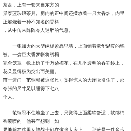
茶盘，上有一套来自东方的
景泰蓝珐琅茶具。房内的正中间还摆放着一只大香炉，内里
正燃烧着一种不知名的香料
，从中传来阵阵令人迷醉的气息。
一张加大的大型绣榻紧靠里墙，上面铺着豪华温暖的锦
被。一袭巨大香罗帐将绣榻
完全笼罩，帐上绣了千万朵梅花，在几乎透明的香罗纱上，
花朵显得极为突出而美丽。
甫一进门，范铜就被这张尺寸宽得惊人的大床吸引住了，那
夸张的尺寸足以睡得下七八
个人。
范铜忍不住地坐了上去，只觉得上面柔软舒适，软绵绵
香喷喷的，他甚至想到，如
果能够在这里女神战士们在这张大床上……那该是一件多么