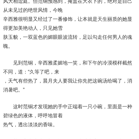
风大相迳庭。但范铜预感到，掩盖在大衣下的，绝对是自己
从未见过的绝世风情，今晚
辛西雅很明显又经过了一番修饰，让本就是天生丽质的她显
得更加美艳动人，只见她雪
肤玉貌，一双蓝色的媚眼眼波流转，足以勾走任何男人的魂
魄。
见到范铜，辛西雅柔媚地一笑，和下午的冷漠模样截然
不同，道：“久等了吧，来
，天气有些热了，晨月夫人要我让你先把这碗汤给喝了，消
消暑吧。”
这时范铜才发现她的手中正端着一只小碗，里面是一种
碧绿色的液体，呼呼地冒着
热气，透出淡淡的香味。