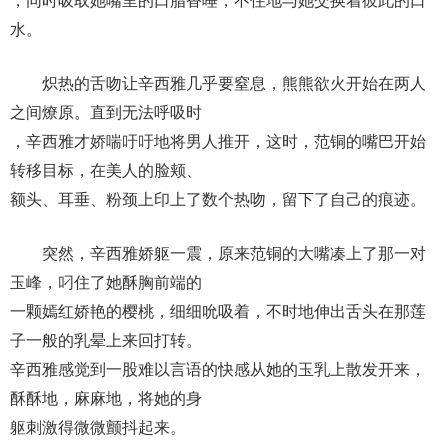
，同时吸取她嘴里的口脂香唾，不住地与她交换着彼此的口
水。
炽热的舌吻让辛西雅几乎要窒息，熊熊欲火开始在两人
之间燎原。直到无法呼吸时
，辛西雅才娇喘吁吁地将男人推开，这时，范铜的嘴巴开始
转移目标，在美人的脸颊、
额头、耳垂、粉颈上印上了数个热吻，留下了自己的痕迹。
突然，辛西雅娇躯一震，原来范铜的大嘴凑上了那一对
玉峰，叼住了她酥胸前端的
一颗嫣红娇艳的樱桃，细细吮吸着，不时地伸出舌头在那莲
子一般的乳晕上来回打转。
辛西雅感觉到一股难以言语的快感从她的玉乳上散发开来，
酥酥地，麻麻地，将她的身
躯刺激得微微颤抖起来。