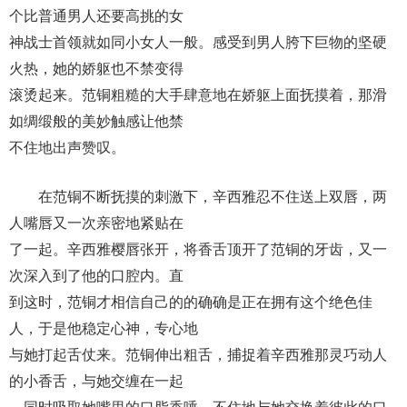
个比普通男人还要高挑的女
神战士首领就如同小女人一般。感受到男人胯下巨物的坚硬
火热，她的娇躯也不禁变得
滚烫起来。范铜粗糙的大手肆意地在娇躯上面抚摸着，那滑
如绸缎般的美妙触感让他禁
不住地出声赞叹。
在范铜不断抚摸的刺激下，辛西雅忍不住送上双唇，两
人嘴唇又一次亲密地紧贴在
了一起。辛西雅樱唇张开，将香舌顶开了范铜的牙齿，又一
次深入到了他的口腔内。直
到这时，范铜才相信自己的的确确是正在拥有这个绝色佳
人，于是他稳定心神，专心地
与她打起舌仗来。范铜伸出粗舌，捕捉着辛西雅那灵巧动人
的小香舌，与她交缠在一起