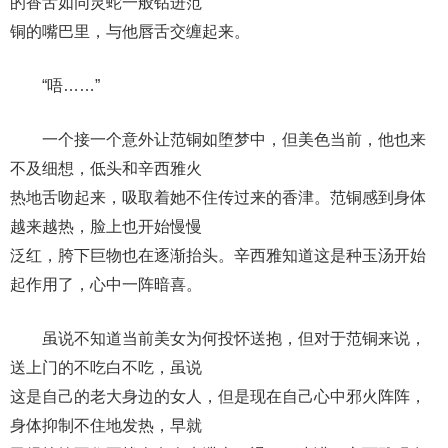
的香舌如同灵蛇一般钻进范
铜的嘴巴里，与他唇舌交缠起来。
“唔……”
一个接一个意外让范铜如堕梦中，但美色当前，他也来
不及细想，低头和辛西雅火
热地舌吻起来，吸取着她不住传过来的香津。范铜感到身体
越来越热，脸上也开始慢慢
泛红，胯下巨物也在逐渐抬头。辛西雅知道这是种玉汤开始
起作用了，心中一阵暗喜。
虽说不知道当前美女为何投怀送抱，但对于范铜来说，
送上门的不吃白不吃，虽说
这是自己的老大身边的女人，但是现在自己心中邪火阵阵，
身体抑制不住地发热，早就