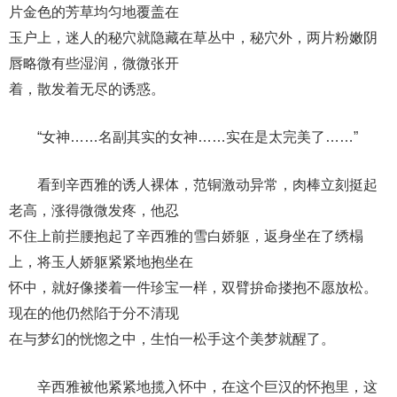
片金色的芳草均匀地覆盖在
玉户上，迷人的秘穴就隐藏在草丛中，秘穴外，两片粉嫩阴
唇略微有些湿润，微微张开
着，散发着无尽的诱惑。
“女神……名副其实的女神……实在是太完美了……”
看到辛西雅的诱人裸体，范铜激动异常，肉棒立刻挺起
老高，涨得微微发疼，他忍
不住上前拦腰抱起了辛西雅的雪白娇躯，返身坐在了绣榻
上，将玉人娇躯紧紧地抱坐在
怀中，就好像搂着一件珍宝一样，双臂拚命搂抱不愿放松。
现在的他仍然陷于分不清现
在与梦幻的恍惚之中，生怕一松手这个美梦就醒了。
辛西雅被他紧紧地揽入怀中，在这个巨汉的怀抱里，这