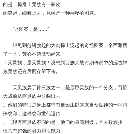
的是，棒身上竟然有一圈皮
肉突起，细看上去，竟像是一种神秘的图腾。
“这图案，是……”
眼见到范铜勃起的大肉棒上泛起的奇怪图案，辛西雅愣
了一下，芳心不禁激动起来
：天灵族，是天灵族！没想到百族大战时期传说中的远古神
族竟然还有后裔存留下来。
天灵族属于神三族之一，是原巨灵族的一个分支，百族
大战前从巨灵族中分裂出去
。他们的特征是身上都带有自诞生以来来自创世神的一种特
殊纹印，这种纹印世代遗传
。与现有巨灵族不同的是，他们的身高稍矮，且人数较少，
但具有超强的耐力和性能力