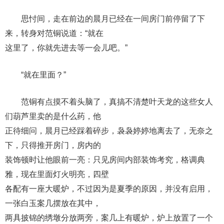
思忖间，走在前边的晨月已经在一间房门前停留了下
来，转身对范铜说道：“就在
这里了，你就先进去等一会儿吧。”
“就在里面？”
范铜有点摸不着头脑了，真搞不清楚叶天龙的这些女人
们葫芦里卖的是什么药，他
正待细问，晨月已经踩着碎步，袅袅婷婷地离去了，无奈之
下，只得推开房门，房内的
装饰顿时让他眼前一亮：只见房间内部装饰考究，格调典
雅，现在里面灯火明亮，四壁
各配有一座大暖炉，不过因为是夏季的原因，并没有启用，
一张白玉案几摆放在其中，
两具披锦的绣墩分放两旁，案几上有暖炉，炉上放置了一个