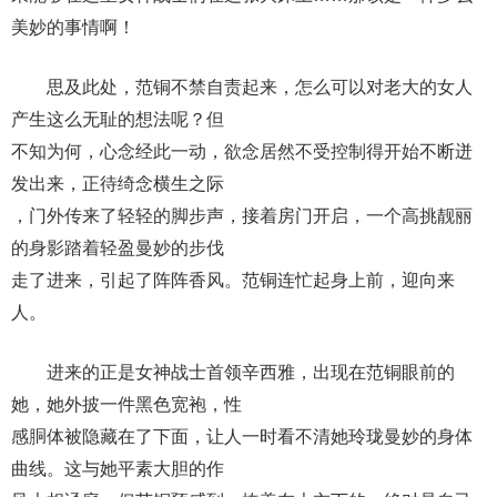
美妙的事情啊！
思及此处，范铜不禁自责起来，怎么可以对老大的女人
产生这么无耻的想法呢？但
不知为何，心念经此一动，欲念居然不受控制得开始不断迸
发出来，正待绮念横生之际
，门外传来了轻轻的脚步声，接着房门开启，一个高挑靓丽
的身影踏着轻盈曼妙的步伐
走了进来，引起了阵阵香风。范铜连忙起身上前，迎向来
人。
进来的正是女神战士首领辛西雅，出现在范铜眼前的
她，她外披一件黑色宽袍，性
感胴体被隐藏在了下面，让人一时看不清她玲珑曼妙的身体
曲线。这与她平素大胆的作