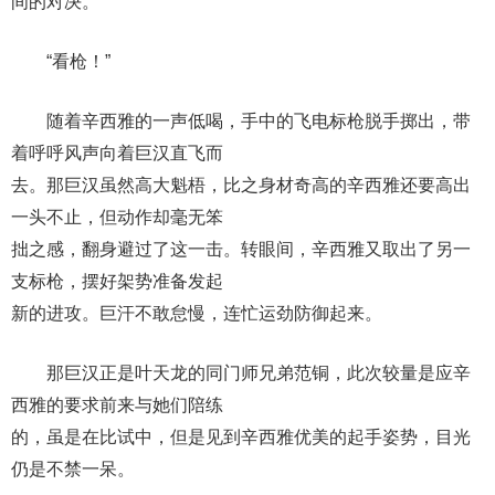
间的对决。
“看枪！”
随着辛西雅的一声低喝，手中的飞电标枪脱手掷出，带
着呼呼风声向着巨汉直飞而
去。那巨汉虽然高大魁梧，比之身材奇高的辛西雅还要高出
一头不止，但动作却毫无笨
拙之感，翻身避过了这一击。转眼间，辛西雅又取出了另一
支标枪，摆好架势准备发起
新的进攻。巨汗不敢怠慢，连忙运劲防御起来。
那巨汉正是叶天龙的同门师兄弟范铜，此次较量是应辛
西雅的要求前来与她们陪练
的，虽是在比试中，但是见到辛西雅优美的起手姿势，目光
仍是不禁一呆。