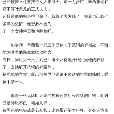
已经按捺不住要找个女人来泄火。退一万步讲，辛西雅现在
还不算叶天龙的正式夫人，
还只是他的贴身护卫而已。就算老大发现了，凭着自己和他
多年的交情，他想必不会为
了一个女神侍卫和他翻脸吧。
热吻间，辛西雅一只玉手已伸向了范铜的裤裆处，不断
地刺激着他那蠢蠢欲动的大
肉棒，同时另一只手则已经迫不及待地开始扒光他的衣衫
了。当她解开范铜的裤腰带，
褪尽他的衣裳，露出那根早已硬得不像话的粗黑肉棒时，眼
神不禁一呆。
那是一根远比叶天龙的肉棒还要粗长凶猛的巨物，此时
已是肿胀不已，粗如儿臂，
紫黑色的龟头成蘑菇伞状，比鸭蛋还要大得多。更令人惊奇