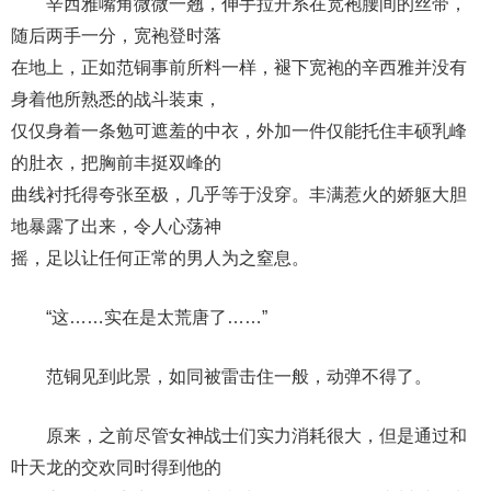
辛西雅嘴角微微一翘，伸手拉开系在宽袍腰间的丝带，
随后两手一分，宽袍登时落
在地上，正如范铜事前所料一样，褪下宽袍的辛西雅并没有
身着他所熟悉的战斗装束，
仅仅身着一条勉可遮羞的中衣，外加一件仅能托住丰硕乳峰
的肚衣，把胸前丰挺双峰的
曲线衬托得夸张至极，几乎等于没穿。丰满惹火的娇躯大胆
地暴露了出来，令人心荡神
摇，足以让任何正常的男人为之窒息。
“这……实在是太荒唐了……”
范铜见到此景，如同被雷击住一般，动弹不得了。
原来，之前尽管女神战士们实力消耗很大，但是通过和
叶天龙的交欢同时得到他的