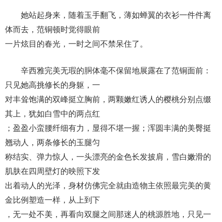
她站起身来，随着玉手翻飞，薄如蝉翼的衣衫一件件离
体而去，范铜顿时觉得眼前
一片炫目的春光，一时之间不禁呆住了。
辛西雅完美无瑕的胴体毫不保留地展露在了范铜面前：
只见她高挑修长的身躯，一
对丰耸饱满的双峰挺立胸前，两颗嫩红诱人的樱桃分别点缀
其上，犹如白雪中的两点红
；盈盈小蛮腰纤细有力，显得不堪一握；浑圆丰满的美臀挺
翘动人，两条修长的玉腿匀
称结实、弹力惊人，一头漂亮的金色长发披肩，雪白嫩滑的
肌肤在四周壁灯的映照下发
出着动人的光泽，身材仿佛完全就由造物主依照最完美的黄
金比例塑造一样，从上到下
，无一处不美，再看向双腿之间那迷人的桃源胜地，只见一