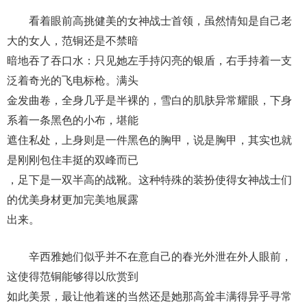
看着眼前高挑健美的女神战士首领，虽然情知是自己老
大的女人，范铜还是不禁暗
暗地吞了吞口水：只见她左手持闪亮的银盾，右手持着一支
泛着奇光的飞电标枪。满头
金发曲卷，全身几乎是半裸的，雪白的肌肤异常耀眼，下身
系着一条黑色的小布，堪能
遮住私处，上身则是一件黑色的胸甲，说是胸甲，其实也就
是刚刚包住丰挺的双峰而已
，足下是一双半高的战靴。这种特殊的装扮使得女神战士们
的优美身材更加完美地展露
出来。
辛西雅她们似乎并不在意自己的春光外泄在外人眼前，
这使得范铜能够得以欣赏到
如此美景，最让他着迷的当然还是她那高耸丰满得异乎寻常