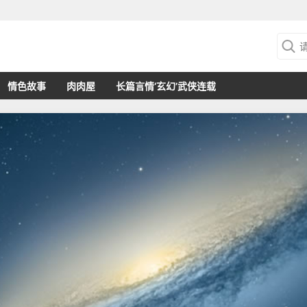
情色故事
肉肉屋
长篇言情‘玄幻’武侠连载