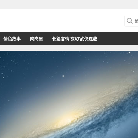
情色故事
肉肉屋
长篇言情‘玄幻’武侠连载