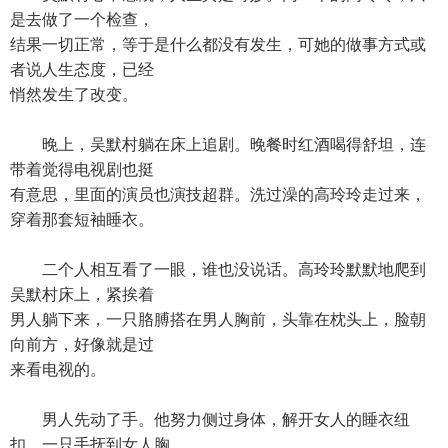
是去做了一个检查，
结果一切正常，等于是什么都没有发生，可她的做事方式或
者说人生态度，已经
悄然发生了改变。
晚上，吴默村躺在床上追剧。晚餐时红酒喝得舒坦，连
带着觉得电视剧也挺
有意思，里面的演员也演技超群。洗过澡的高玲玲走过来，
穿着那套短袖睡衣。
二个人相互看了一眼，谁也没说话。高玲玲默默地爬到
吴默村床上，紧挨着
男人躺下来，一只胳膊搭在男人胸前，头靠在枕头上，脸朝
向前方，好像就是过
来看电视的。
男人先动了手。他努力侧过身体，解开女人的睡衣纽
扣，一只手抚到女人胸