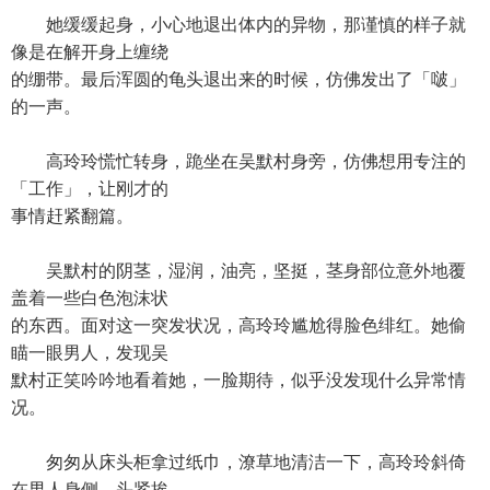
她缓缓起身，小心地退出体内的异物，那谨慎的样子就
像是在解开身上缠绕
的绷带。最后浑圆的龟头退出来的时候，仿佛发出了「啵」
的一声。
高玲玲慌忙转身，跪坐在吴默村身旁，仿佛想用专注的
「工作」，让刚才的
事情赶紧翻篇。
吴默村的阴茎，湿润，油亮，坚挺，茎身部位意外地覆
盖着一些白色泡沫状
的东西。面对这一突发状况，高玲玲尴尬得脸色绯红。她偷
瞄一眼男人，发现吴
默村正笑吟吟地看着她，一脸期待，似乎没发现什么异常情
况。
匆匆从床头柜拿过纸巾，潦草地清洁一下，高玲玲斜倚
在男人身侧，头紧挨