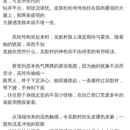
发，可是所依托的「
钻井平台」却状况堪忧。皮肤松松垮垮地挂在肌肉萎缩的大
腿上，那两条疲弱的
大腿感觉根本就不堪一坐。
高玲玲刚坐起来时，吴默村脸上满是期待与紧张。随着
她的犹疑，虽然不知
道她在想些什么，吴默村的神色却不由得变的有些暗淡。
察觉到原本热气腾腾的紧张氛围，因为她的犹豫不决而
变冷，高玲玲偷瞄一
眼男人，终于下定决心。她双膝跪起，一条腿跨过吴默村，
弯下腰，手伸到下面
，扶住那个身残志坚的不屈小怪物，在自己那口荒废多年的
泉眼周围探索着。
从顶端传来的温热触感，令吴默村的头皮骤热发麻，一
股热流直冲他的双眼