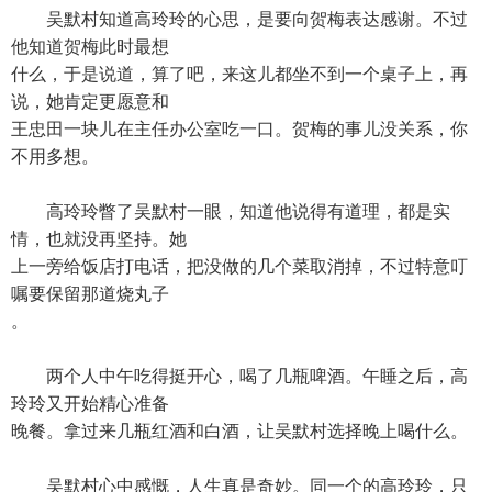
吴默村知道高玲玲的心思，是要向贺梅表达感谢。不过
他知道贺梅此时最想
什么，于是说道，算了吧，来这儿都坐不到一个桌子上，再
说，她肯定更愿意和
王忠田一块儿在主任办公室吃一口。贺梅的事儿没关系，你
不用多想。
高玲玲瞥了吴默村一眼，知道他说得有道理，都是实
情，也就没再坚持。她
上一旁给饭店打电话，把没做的几个菜取消掉，不过特意叮
嘱要保留那道烧丸子
。
两个人中午吃得挺开心，喝了几瓶啤酒。午睡之后，高
玲玲又开始精心准备
晚餐。拿过来几瓶红酒和白酒，让吴默村选择晚上喝什么。
吴默村心中感慨，人生真是奇妙。同一个的高玲玲，只