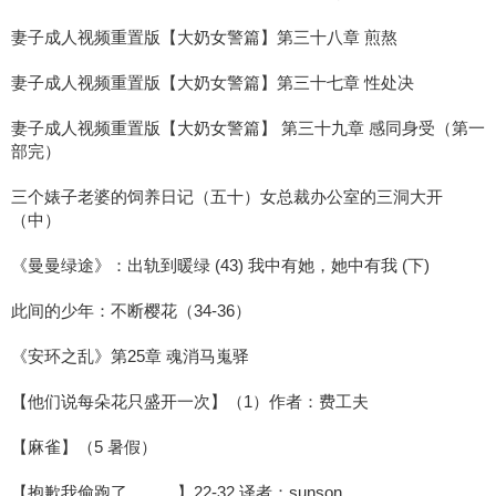
妻子成人视频重置版【大奶女警篇】第三十八章 煎熬
妻子成人视频重置版【大奶女警篇】第三十七章 性处决
妻子成人视频重置版【大奶女警篇】 第三十九章 感同身受（第一
部完）
三个婊子老婆的饲养日记（五十）女总裁办公室的三洞大开
（中）
《曼曼绿途》：出轨到暖绿 (43) 我中有她，她中有我 (下)
此间的少年：不断樱花（34-36）
《安环之乱》第25章 魂消马嵬驿
【他们说每朵花只盛开一次】（1）作者：费工夫
【麻雀】（5 暑假）
【抱歉我偷跑了。……】22-32 译者：sunson