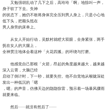
又勉强胡乱动了几下之后，高玲玲「啊」地惊叫一声，
身子软了下去。失神
的状态下，她仍不敢将身体完全压到男人身上，只是小心地
低下头，把额头抵在
男人身旁的床单上。
从女人开始行动，吴默村就瞪大双眼，全身紧张，两手
抚在女人的大腿上，
全神贯注地体会着这种「火花四溅」的环绕与打磨。
他感觉自己那根「火箭」昂起的角度越来越大，越来越
深入云霄，大脑已经
启动了倒计时，下一秒，就要失控。他不自觉地从喉咙深处
发出一种低沉的「嗯
，嗯」的声音，仿佛天边的隐隐惊雷，预示着一场暴风骤雨
就要来临。
然后······就没有然后了······