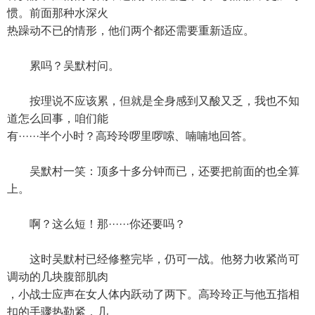
惯。前面那种水深火
热躁动不已的情形，他们两个都还需要重新适应。
累吗？吴默村问。
按理说不应该累，但就是全身感到又酸又乏，我也不知
道怎么回事，咱们能
有······半个小时？高玲玲啰里啰嗦、喃喃地回答。
吴默村一笑：顶多十多分钟而已，还要把前面的也全算
上。
啊？这么短！那······你还要吗？
这时吴默村已经修整完毕，仍可一战。他努力收紧尚可
调动的几块腹部肌肉
，小战士应声在女人体内跃动了两下。高玲玲正与他五指相
扣的手骤热勒紧，几