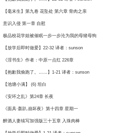
【毫末生】第九卷 花坠处 第六章 骨肉之亲
意识入侵 第一章 自慰
极品校花学姐被催眠一步一步沦为我的母猪母狗
【放学后即时做爱】22-32 译者：sunson
《淫书生》作者：中原一点红 226章
【抱歉我偷跑了。……】1-21 译者：sunson
【池塘小满】 (6) 坦白
《安环之乱》第24章 长夜
《面具·轰趴.崩坏夜》第十四章 星期一
醉酒人妻续写加强版三十五章 入珠肉棒
【放学后即时做爱】1-21 译者：sunson