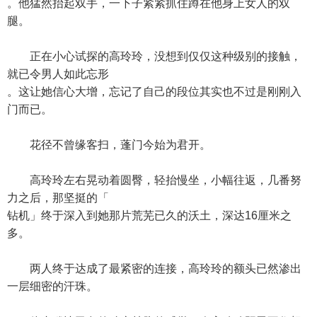
。他猛然抬起双手，一下子紧紧抓住蹲在他身上女人的双
腿。
正在小心试探的高玲玲，没想到仅仅这种级别的接触，
就已令男人如此忘形
。这让她信心大增，忘记了自己的段位其实也不过是刚刚入
门而已。
花径不曾缘客扫，蓬门今始为君开。
高玲玲左右晃动着圆臀，轻抬慢坐，小幅往返，几番努
力之后，那坚挺的「
钻机」终于深入到她那片荒芜已久的沃土，深达16厘米之
多。
两人终于达成了最紧密的连接，高玲玲的额头已然渗出
一层细密的汗珠。