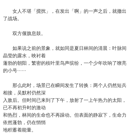
女人不堪「搅扰」，在发出「啊」的一声之后，就撤出
了战场。
双方偃旗息鼓。
如果说之前的景象，就如同是夏日林间的清晨：叶脉间
晶莹的露水，映衬着
蓬勃的朝阳，繁密的枝叶里鸟声缤纷，一个少年吹响了嘹亮
的小号······
那么此时，场景已在瞬间发生了转换：两个人仍然短兵
相接，吴默村仍然深
入敌后。但时间已来到了下午，放射了一上午热力的太阳，
已不再初升时的激动
和热烈，林间的生命也不再躁动。但表面的静寂下，生命力
依然蓬勃，仍在悄悄
地积蓄着能量。