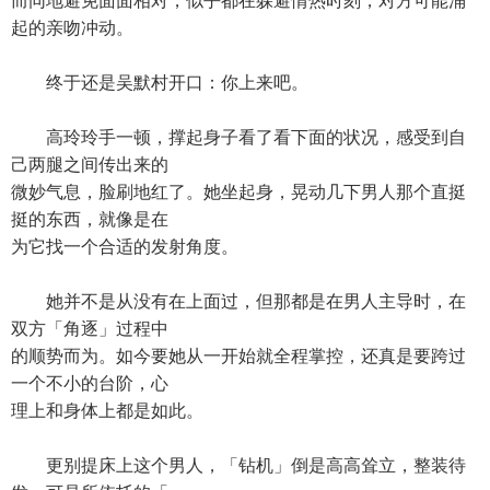
而同地避免面面相对，似乎都在躲避情热时刻，对方可能涌
起的亲吻冲动。
终于还是吴默村开口：你上来吧。
高玲玲手一顿，撑起身子看了看下面的状况，感受到自
己两腿之间传出来的
微妙气息，脸刷地红了。她坐起身，晃动几下男人那个直挺
挺的东西，就像是在
为它找一个合适的发射角度。
她并不是从没有在上面过，但那都是在男人主导时，在
双方「角逐」过程中
的顺势而为。如今要她从一开始就全程掌控，还真是要跨过
一个不小的台阶，心
理上和身体上都是如此。
更别提床上这个男人，「钻机」倒是高高耸立，整装待