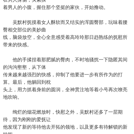
着男人的小腹，握住那个坚挺的家伙，开始撸动。
吴默村抚摸着女人酥软而又结实的浑圆臀部，玩味着腰
臀相交部位的美妙曲
线，脑袋放空，全心全意感受着高玲玲那日趋熟练的抚慰所
带来的快感。
他的手揉捏着那肥腻的臀肉，不时地骚扰一下隐匿其间
的沟沟壑壑，从下体
传来越来越强烈的快感，抑制了他要进一步有所作为的打
算。最后，他躺回到枕
头上，用力抓着身前的圆润，全神贯注地等着小号再次嘹亮
地吹响。
绚烂的烟花燃放时，快慰之外，吴默村还多了一层期
待，因为刚刚的爱抚让
他发现了新的等待他去开拓的领地，以及更多有待解锁的新