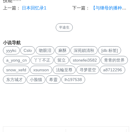
技能······
上一篇：
日本回忆录1
下一篇：
【与继母的播种交配生活……】7-9 作者：sunson
半途生
小说导航
yyykc
Cslo
吻眼泪
麻酥
深苑鎖清秋
[db:标签]
a_yong_cn
丫丫不正
留立
stonefei3582
青青的世界
snow_xefd
xsunson
法輪至尊
寻梦星空
a8712296
东方城才
小脸猫
希靈
lh197538