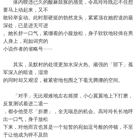
体内暌违已久的酸麻鼓胀的感觉，令高玲玲既忍不住想
要马上动起来，又不
敢轻举妄动。此时那硬挺的勃然龙头，紧紧顶在她腔道的最
深处，已是进无可进
。她长舒一口气，紧绷着的小腹放松，身子软软地轻倚在男
人身上，宛如词穷的
小说作者的省略号······
其实，吴默村的处境更加水深火热。顽强的「部下」孤
军深入的暗道，湿滑
的同时却又艰涩，被紧密地包围之下毫无腾挪的空间。
「对手」无比艰难地左右摇摆，小心翼翼地上下打磨，
反复测试着进二退一
，都令他受尽「折磨」，全无喘息的机会。高玲玲长长地呼
出一口气，身子放松
下来，对他而言也算是一个短暂的宛如逗号般的停顿，不至
于让他成为猝不及防