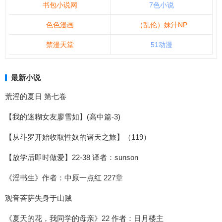
书包小说网
7色小说
色色漫画
（乱伦）妹汁NP
禁漫天堂
51动漫
最新小说
荒淫的夏日 第七卷
【我的迷糊女友廖雪如】(高中篇-3)
【从斗罗开始收取性奴的诸天之旅】（119）
【放学后即时做爱】22-38 译者：sunson
《淫书生》作者：中原一点红 227章
观音菩萨失身于山贼
《夏天的花，我同学的母亲》22 作者：日月楼主