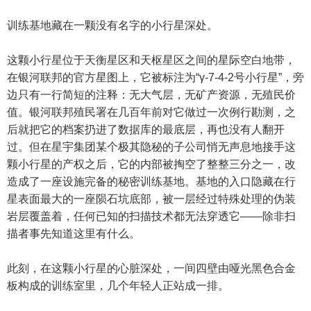
训练基地藏在一颗没有名字的小行星深处。
这颗小行星位于天衡星区和天枢星区之间的星际空白地带，
在银河联邦的官方星图上，它被标注为“γ-7-4-2号小行星”，旁
边只有一行简短的注释：无大气层，无矿产资源，无殖民价
值。银河联邦殖民署在几百年前对它做过一次例行勘测，之
后就把它的档案扔进了数据库的最底层，再也没有人翻开
过。但在星宇集团某个极其隐秘的子公司悄无声息地接手这
颗小行星的产权之后，它的内部被掏空了整整三分之一，改
造成了一座设施完备的秘密训练基地。基地的入口隐藏在行
星表面最大的一座陨石坑底部，被一层经过特殊处理的伪装
岩层覆盖着，任何已知的扫描技术都无法穿透它——除非扫
描者事先知道这里有什么。
此刻，在这颗小行星的心脏深处，一间四壁由哑光黑色合金
板构成的训练室里，几个年轻人正站成一排。