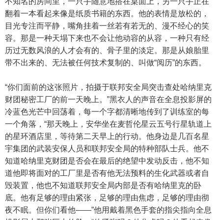
不知名的房间里，一只手随意地搭在桌面上，另一只手正在
翻着一本看起来像是纸质书籍的东西。他的表情是放松的，
目光专注而平静，嘴角挂着一丝若有若无的、漫不经心的笑
容。那是一种天塌下来也不会让他动容的从容，一种只有经
历过无数风浪的人才会有的、骨子里的淡定。那是从娘胎里
带不出来的、无法被任何技术复制的、叫做“阅历”的东西。
“你们面前的这张照片，拍摄于联邦安全局突击查处哈纳里克
财团秘密工厂的前一天晚上。”黑衣人的声音在全息投影屏的
冷蓝色光芒中回荡着，每一个字都清晰地传到了训练室的每
一个角落，“那天晚上，安华坐在麦哲伦星云五号行星轨道上
的星环酒店里，等待第二天早上的行动。他身边是几百名星
宇集团的武装安保人员和联邦安全局的特种部队士兵。他不
知道哈纳里克财团是否会在最后的绝望中发动反击，他不知
道他即将面对的工厂里是否有他无法预料的生化武器或者自
毁装置，他也不知道联邦安全局内部是否有哈纳里克的卧
底。他有足够的理由紧张，足够的理由焦虑，足够的理由彻
夜不眠。但你们看他——”他用戴着黑色手套的指尖指向全息