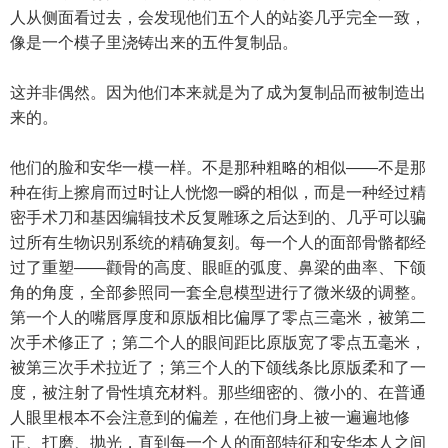
人从侧面看过去，会发现他们五个人的站姿几乎完全一致，
像是一个模子里浇铸出来的五件复制品。
这并非偶然。因为他们本来就是为了成为复制品而被制造出
来的。
他们的脸和安华一模一样。不是那种粗略的相似——不是那
种在街上擦肩而过时让人恍惚一瞬的相似，而是一种经过精
密手术刀和基因编辑技术反复雕琢之后达到的、几乎可以骗
过所有生物识别系统的精确复刻。每一个人的面部骨骼都经
过了重塑——颧骨的高度、眼眶的弧度、鼻梁的曲率、下颌
角的角度，全部参照同一套全息模型进行了微米级的调整。
第一个人的嘴唇厚度和原版相比偏厚了零点三毫米，被第二
次手术修正了；第二个人的眼间距比原版宽了零点五毫米，
被第三次手术拉近了；第三个人的下颌线条比原版柔和了一
度，被注射了骨性填充材料。那些细密的、微小的、在普通
人眼里根本不会注意到的偏差，在他们身上被一遍遍地修
正、打磨、抛光，直到每一个人的面部特征和安华本人之间