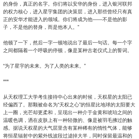
的身份，真正的名字。你们将以安华的身份，进入银河联邦
的权力核心，进入星宇集团的决策层，进入那些曾经只有真
正的安华才能进入的领域。你们将成为他——不是他的影
子，不是他的替身，而是他本人。”
他顿了一下，然后一字一顿地说出了最后一句话。每一个字
之间都隔着一个呼吸的停顿，像是某种古老仪式上的誓词。
“为了星宇的未来。为了人类的未来。”
***
从天权理工大学考生接待中心出来的时候，天权星的太阳已
经偏西了。那颗被命名为“天权之心”的恒星比地球的太阳要大
上一圈，光芒却更柔和，呈现出一种介于金黄和琥珀之间的
温暖色调，洒在皮肤上有一种轻微的、像是被羽毛拂过的触
感。据说天权星的大气层里含有某种稀有的惰性气体，能够
将恒星辐射中的紫外线波段过滤掉大半，同时保留最温和的