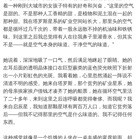
着一种刚到大城市的女孩子特有的好奇和兴奋，“这里的空气
是甜的。不是那种人工香精的甜，是植物和泥土混在一起的
那种甜。我在塔罗斯星系的矿业空间站长大，那里头的空气
都是循环过几千次的，带着一股永远散不掉的机油味和铁锈
味。到这里之后我总觉得有人在往我鼻子里灌香水，但其实
不是——就是空气本身的味道。干净空气的味道。”
她说着，深深地吸了一口气，然后满足地眯起了眼睛。她的
左耳后面的透明晶体接口在巨型蕨类的蓝色荧光映照下折射
出一小片彩虹色的光斑。我看着她，心里忽然涌起一阵说不
清道不明的感受。她来自塔罗斯，那个贫穷的矿业星系，她
的母亲挨家挨户借钱才凑齐了她的船票，她在循环空气里活
了二十多年，来到这里之后连呼吸都觉得奢侈。而我呢？我
来自启辰星，我知道那颗星球有两百万人口，知道它贫穷落
后——但我不记得那里的空气是什么味道的。我不记得任何
东西。
这种感觉就像是一个饥饿的人坐在一桌丰盛的宴席前面，却