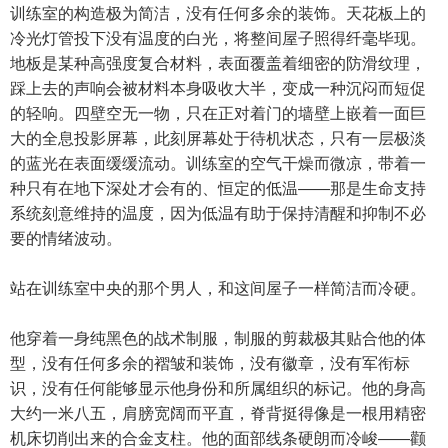
训练室的构造极为简洁，没有任何多余的装饰。天花板上的
冷光灯管投下没有温度的白光，将整间屋子照得纤毫毕现。
地板是某种高强度复合材料，表面覆盖着细密的防滑纹理，
踩上去的声响会被材料本身吸收大半，变成一种沉闷而短促
的轻响。四壁空无一物，只在正对着门的墙壁上嵌着一面巨
大的全息投影屏幕，此刻屏幕处于待机状态，只有一层极淡
的蓝光在表面缓缓流动。训练室的空气干燥而微凉，带着一
种只有在地下深处才会有的、恒定的低温——那是生命支持
系统刻意维持的温度，因为低温有助于保持清醒和抑制不必
要的情绪波动。
站在训练室中央的那个男人，和这间屋子一样简洁而冷硬。
他穿着一身纯黑色的战术制服，制服的剪裁极其贴合他的体
型，没有任何多余的褶皱和装饰，没有徽章，没有军衔标
识，没有任何能够显示他身份和所属组织的标记。他的身高
大约一米八五，肩膀宽阔而平直，脊背挺得像是一根用精密
机床切削出来的合金支柱。他的面部线条硬朗而冷峻——颧