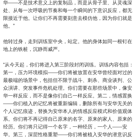
华——不是技术意义上的复制品，而是从骨子里、从灵魂深
处、从每一次呼吸的节奏和每一个瞬间的下意识反应，都无
限接近于他。让你们不再需要刻意去模仿他，因为你们就是
他。”
他转过身，走到训练室中央，站定。他的身体如同一根钉在
地上的铁桩，沉静而威严。
“从今天起，你们将进入第三阶段封闭训练。训练内容包括：
第一，压力环境模拟——你们将被放置在安华曾经面对过的
最极端的场景中，包括但不限于战斗、刺杀、商业谈判、公
众演讲、突发事件危机处理。你们需要在那些场景中，像安
华一样反应，而不是像你们自己一样反应。第二，情感置换
——你们植入的记忆将被重新编辑，删除所有与安华无关的
个人记忆痕迹，替换为安华本人的情感反应模式和价值观体
系。你们将不再记得自己原来的名字、原来的家人、原来的
经历。你们将只记得一个名字，一种经历，一个人——安
华。第三，深层性格重塑——你们将被植入安华的潜意识反