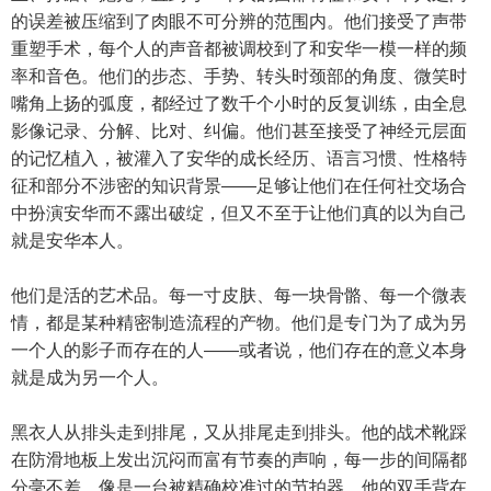
的误差被压缩到了肉眼不可分辨的范围内。他们接受了声带
重塑手术，每个人的声音都被调校到了和安华一模一样的频
率和音色。他们的步态、手势、转头时颈部的角度、微笑时
嘴角上扬的弧度，都经过了数千个小时的反复训练，由全息
影像记录、分解、比对、纠偏。他们甚至接受了神经元层面
的记忆植入，被灌入了安华的成长经历、语言习惯、性格特
征和部分不涉密的知识背景——足够让他们在任何社交场合
中扮演安华而不露出破绽，但又不至于让他们真的以为自己
就是安华本人。
他们是活的艺术品。每一寸皮肤、每一块骨骼、每一个微表
情，都是某种精密制造流程的产物。他们是专门为了成为另
一个人的影子而存在的人——或者说，他们存在的意义本身
就是成为另一个人。
黑衣人从排头走到排尾，又从排尾走到排头。他的战术靴踩
在防滑地板上发出沉闷而富有节奏的声响，每一步的间隔都
分毫不差，像是一台被精确校准过的节拍器。他的双手背在