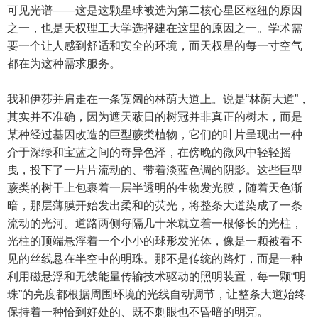
可见光谱——这是这颗星球被选为第二核心星区枢纽的原因
之一，也是天权理工大学选择建在这里的原因之一。学术需
要一个让人感到舒适和安全的环境，而天权星的每一寸空气
都在为这种需求服务。
我和伊莎并肩走在一条宽阔的林荫大道上。说是“林荫大道”，
其实并不准确，因为遮天蔽日的树冠并非真正的树木，而是
某种经过基因改造的巨型蕨类植物，它们的叶片呈现出一种
介于深绿和宝蓝之间的奇异色泽，在傍晚的微风中轻轻摇
曳，投下了一片片流动的、带着淡蓝色调的阴影。这些巨型
蕨类的树干上包裹着一层半透明的生物发光膜，随着天色渐
暗，那层薄膜开始发出柔和的荧光，将整条大道染成了一条
流动的光河。道路两侧每隔几十米就立着一根修长的光柱，
光柱的顶端悬浮着一个小小的球形发光体，像是一颗被看不
见的丝线悬在半空中的明珠。那不是传统的路灯，而是一种
利用磁悬浮和无线能量传输技术驱动的照明装置，每一颗“明
珠”的亮度都根据周围环境的光线自动调节，让整条大道始终
保持着一种恰到好处的、既不刺眼也不昏暗的明亮。